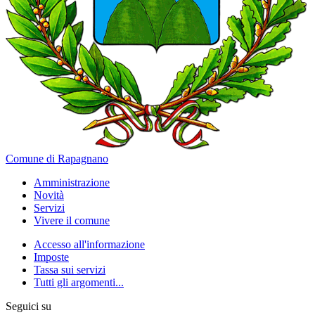
Comune di Rapagnano
Amministrazione
Novità
Servizi
Vivere il comune
Accesso all'informazione
Imposte
Tassa sui servizi
Tutti gli argomenti...
Seguici su