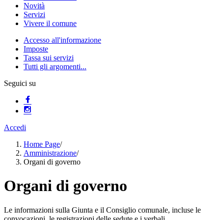
Novità
Servizi
Vivere il comune
Accesso all'informazione
Imposte
Tassa sui servizi
Tutti gli argomenti...
Seguici su
Accedi
Home Page
/
Amministrazione
/
Organi di governo
Organi di governo
Le informazioni sulla Giunta e il Consiglio comunale, incluse le
convocazioni, le registrazioni delle sedute e i verbali.