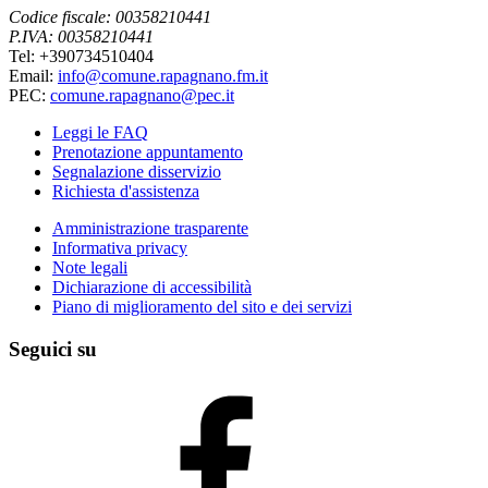
Codice fiscale: 00358210441
P.IVA: 00358210441
Tel: +390734510404
Email:
info@comune.rapagnano.fm.it
PEC:
comune.rapagnano@pec.it
Leggi le FAQ
Prenotazione appuntamento
Segnalazione disservizio
Richiesta d'assistenza
Amministrazione trasparente
Informativa privacy
Note legali
Dichiarazione di accessibilità
Piano di miglioramento del sito e dei servizi
Seguici su