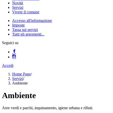
Novità
Servizi
Vivere il comune
Accesso all'informazione
Imposte
Tassa sui servizi
Tutti gli argomenti...
Seguici su
Accedi
Home Page
/
Servizi
/
Ambiente
Ambiente
Aree verdi e parchi, inquinamento, igiene urbana e rifiuti.