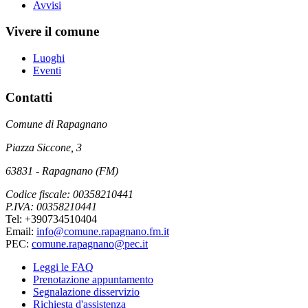
Avvisi
Vivere il comune
Luoghi
Eventi
Contatti
Comune di Rapagnano
Piazza Siccone, 3
63831 - Rapagnano (FM)
Codice fiscale: 00358210441
P.IVA: 00358210441
Tel: +390734510404
Email:
info@comune.rapagnano.fm.it
PEC:
comune.rapagnano@pec.it
Leggi le FAQ
Prenotazione appuntamento
Segnalazione disservizio
Richiesta d'assistenza